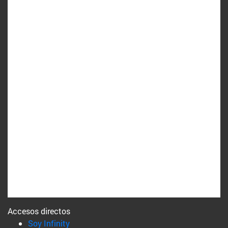
Accesos directos
(abre en nueva ventana)
Soy Infinity